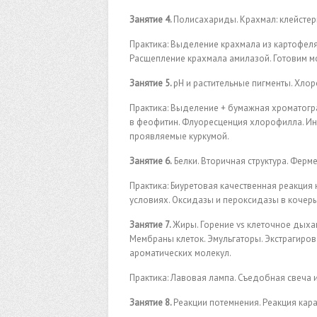
Занятие 4.
Полисахариды. Крахмал: клейстер
Практика: Выделение крахмала из картофеля
Расщепление крахмала амилазой. Готовим мо
Занятие 5.
рН и растительные пигменты. Хло
Практика: Выделение + бумажная хроматогр
в феофитин. Флуоресценция хлорофилла. Ин
проявляемые куркумой.
Занятие 6.
Белки. Вторичная структура. Ферм
Практика: Биуретовая качественная реакция 
условиях. Оксидазы и пероксидазы в кочеры
Занятие 7.
Жиры. Горение vs клеточное дыха
Мембраны клеток. Эмульгаторы. Экстрагирова
ароматических молекул.
Практика: Лавовая лампа. Съедобная свеча 
Занятие 8.
Реакции потемнения. Реакция кар