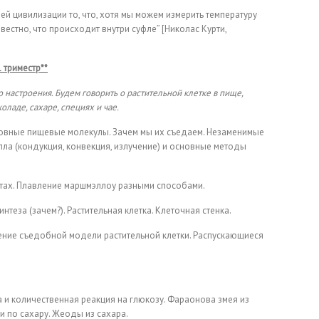
ей цивилизации то, что, хотя мы можем измерить температуру
вестно, что происходит внутри суфле” [Николас Курти,
1 триместр**
 настроения. Будем говорить о растительной клетке в пище,
оладе, сахаре, специях и чае.
сновные пищевые молекулы. Зачем мы их съедаем. Незаменимые
ла (кондукция, конвекция, излучение) и основные методы
ктах. Плавление маршмэллоу разными способами.
нтеза (зачем?). Растительная клетка. Клеточная стенка.
ение съедобной модели растительной клетки. Распускающиеся
а и количественная реакция на глюкозу. Фараонова змея из
 по сахару. Жеоды из сахара.