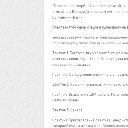
“Я считаю прискорбной характеристикой наш
атмосферы Венеры (и измеряем ее), нам неиз
британский физик].
План* занятий курса «Наука и кулинария» на 
Тема даров осени и зимнего предпраздничного
полисахаридах, пигментах, рН, и затем — о шок
Занятие 1.
Текстура, вкус/аромат. Четыре о
вещества пищи. Вода. Способы передачи теп
нагревания продуктов.
Практика: Обнаружение витамина С в проду
Занятие 2.
Растения: виртуозы химического си
Практика: Выделение ДНК банана. Изготовл
цветы из бумаги.
Занятие 3.
Сахара.
Практика: Приготовление реактива Бенедикт
сахарной пудры и соды. Калибровка духовки