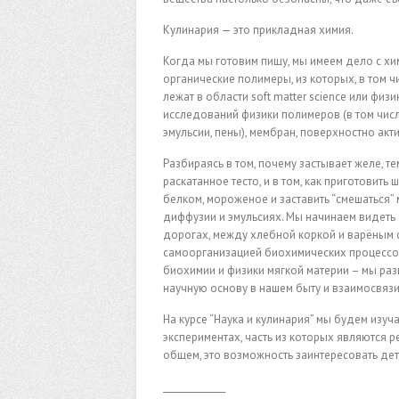
Кулинария — это прикладная химия.
Когда мы готовим пищу, мы имеем дело с х
органические полимеры, из которых, в том ч
лежат в области soft matter science или фи
исследований физики полимеров (в том числ
эмульсии, пены), мембран, поверхностно акт
Разбираясь в том, почему застывает желе, т
раскатанное тесто, и в том, как приготовит
белком, мороженое и заставить “смешаться” 
диффузии и эмульсиях. Мы начинаем видеть
дорогах, между хлебной коркой и варёным
самоорганизацией биохимических процессов
биохимии и физики мягкой материи – мы ра
научную основу в нашем быту и взаимосвязи
На курсе “Наука и кулинария” мы будем изу
экспериментах, часть из которых являются 
общем, это возможность заинтересовать дете
______________