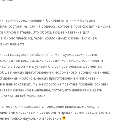
имическими соединениями. Основные из них – большие
исле, состоим мы сами. Процессы, которые происходят на кухне,
зики мягкой материи. Это обобщающее название для
е, биологических), гелей, коллоидных систем (включая
ивных веществ.
емнеет надкушенное яблоко, “вяжет” хурма, съёживается
ь шоколадный кекс с жидкой серединкой, яйцо с коричневым
масло с водой – мы узнаем о структуре белков, ферментах,
 общее между приготовлением мороженого и солью на зимних
 сгущённым молоком, между приготовлением майонеза и
 в наших клетках. Мы не просто на практике познаём основы
звиваем системное мышление, потому что начинаем видеть
, которыми всё пронизано.
чать теорию и исследовать поведение пищевых молекул в
рецептами с красивым и съедобным практическим результатом. В
й не только наукой, но и готовкой