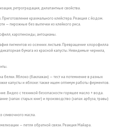
изация, ретроградация, дилатантные свойства.
. Приготовление крахмального клейстера. Реакция с йодом.
ти — пирожные без выпечки из клейкого риса.
рофилл, каротиноиды, антоцианы.
афия пигментов из осенних листьев. Превращение хлорофилла
дикаторная бумага из красной капусты. Невидимые чернила,
енты.
на белки. Яблоко (баклажан) — тест на потемнение в разных
жке капусты и яблоке: также ищем оптимум работы ферментов.
ние. Видео с техникой безопасности горящее масло + вода.
ние (запах старых книг) и производство (запах арбуза, травы)
из сливочного масла.
амелизации — петля обратной связи. Реакция Майара.